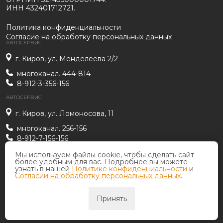
ИНН 432401712721.
Политика конфиденциальности
Согласие на обработку персональных данных
АВТОСЕРВИС
г. Киров, ул. Менделеева 2/2
многоканал. 444-814
8-912-3-356-156
АВТОСЕРВИС
г. Киров, ул. Ломоносова, 11
многоканал. 256-156
8-912-7-156-156
АВТОСЕРВИС
sto_lichnaya@mail.ru
Мы используем файлы cookie, чтобы сделать сайт
более удобным для вас. Подробнее вы можете
г. Киров, ул. Мельничная, 17
узнать в нашей
Политике конфиденциальности
и
Согласии на обработку персональных данных
.
многоканал. 466-256
8-912-8-266-256
Принять