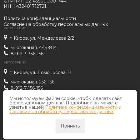
ОГРНИП 321435000001744.
ИНН 432401712721.
Политика конфиденциальности
Согласие на обработку персональных данных
АВТОСЕРВИС
г. Киров, ул. Менделеева 2/2
многоканал. 444-814
8-912-3-356-156
АВТОСЕРВИС
г. Киров, ул. Ломоносова, 11
многоканал. 256-156
8-912-7-156-156
АВТОСЕРВИС
sto_lichnaya@mail.ru
Мы используем файлы cookie, чтобы сделать сайт
более удобным для вас. Подробнее вы можете
г. Киров, ул. Мельничная, 17
узнать в нашей
Политике конфиденциальности
и
Согласии на обработку персональных данных
.
многоканал. 466-256
8-912-8-266-256
Принять