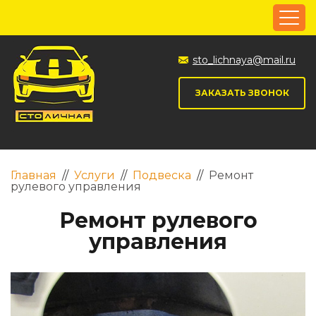
sto_lichnaya@mail.ru
ЗАКАЗАТЬ ЗВОНОК
Главная
//
Услуги
//
Подвеска
//
Ремонт
рулевого управления
Ремонт рулевого
управления