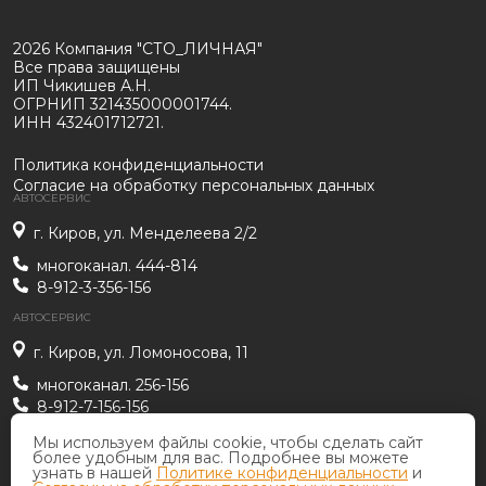
2026 Компания "СТО_ЛИЧНАЯ"
Все права защищены
ИП Чикишев А.Н.
ОГРНИП 321435000001744.
ИНН 432401712721.
Политика конфиденциальности
Согласие на обработку персональных данных
АВТОСЕРВИС
г. Киров, ул. Менделеева 2/2
многоканал. 444-814
8-912-3-356-156
АВТОСЕРВИС
г. Киров, ул. Ломоносова, 11
многоканал. 256-156
8-912-7-156-156
АВТОСЕРВИС
sto_lichnaya@mail.ru
Мы используем файлы cookie, чтобы сделать сайт
более удобным для вас. Подробнее вы можете
г. Киров, ул. Мельничная, 17
узнать в нашей
Политике конфиденциальности
и