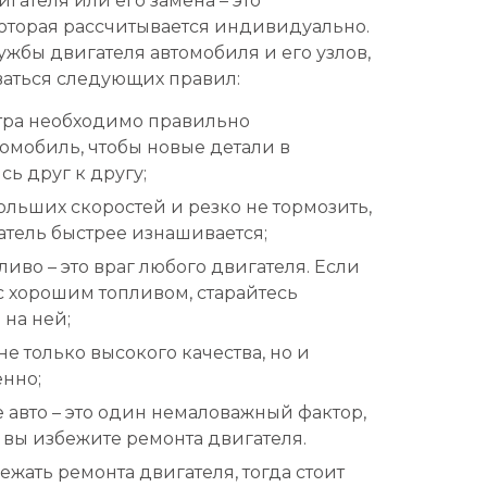
гателя или его замена – это
которая рассчитывается индивидуально.
ужбы двигателя автомобиля и его узлов,
аться следующих правил:
тра необходимо правильно
томобиль, чтобы новые детали в
ь друг к другу;
ольших скоростей и резко не тормозить,
атель быстрее изнашивается;
иво – это враг любого двигателя. Если
с хорошим топливом, старайтесь
 на ней;
е только высокого качества, но и
нно;
 авто – это один немаловажный фактор,
 вы избежите ремонта двигателя.
ежать ремонта двигателя, тогда стоит