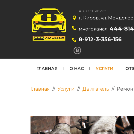
АВТОСЕРВИС:
г. Киров, ул. Менделее
444-814
многоканал.
8-912-3-356-156
ГЛАВНАЯ
О НАС
УСЛУГИ
ОТ
Главная
//
Услуги
//
Двигатель
//
Ремон