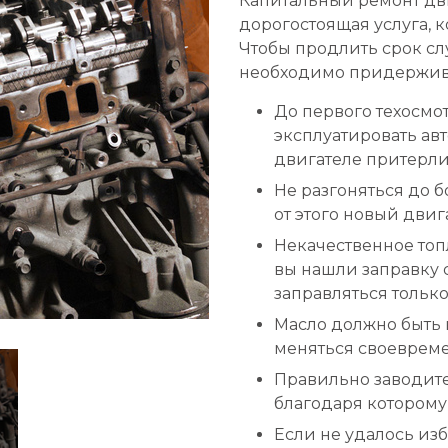
Капитальный ремонт дви
дорогостоящая услуга, 
Чтобы продлить срок сл
необходимо придержив
До первого техосмо
эксплуатировать ав
двигателе притерлис
Не разгоняться до б
от этого новый двиг
Некачественное топл
вы нашли заправку 
заправляться только
Масло должно быть н
меняться своевреме
Правильно заводите
благодаря которому
Если не удалось изб