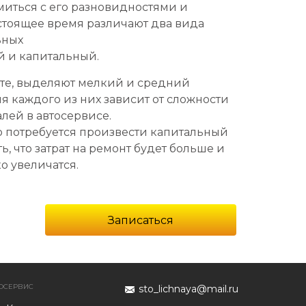
иться с его разновидностями и
астоящее время различают два вида
ьных
й и капитальный.
нте, выделяют мелкий и средний
я каждого из них зависит от сложности
лей в автосервисе.
то потребуется произвести капитальный
ть, что затрат на ремонт будет больше и
о увеличатся.
Записаться
ОСЕРВИС
sto_lichnaya@mail.ru